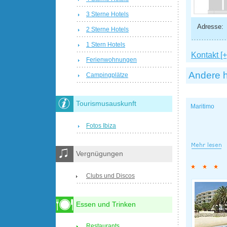
3 Sterne Hotels
Adresse:
2 Sterne Hotels
1 Stern Hotels
Kontakt [+
Ferienwohnungen
Andere h
Campingplätze
Tourismusauskunft
Maritimo
Fotos Ibiza
Vergnügungen
Clubs und Discos
Essen und Trinken
Restaurants