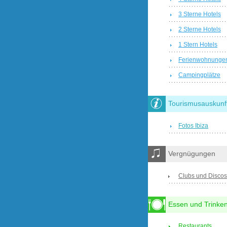
3 Sterne Hotels
2 Sterne Hotels
1 Stern Hotels
Ferienwohnunge
Campingplätze
Tourismusauskunf
Fotos Ibiza
Vergnügungen
Clubs und Discos
Essen und Trinke
Restaurants