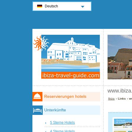
Deutsch
www.ibiza
Reservierungen hotels
Ibiza
› Links › w
Unterkünfte
5 Sterne Hotels
4 Sterne Hotels