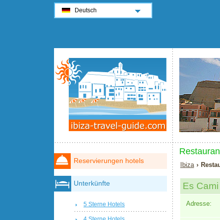
Deutsch
Restaurant
Reservierungen hotels
Ibiza
› Restau
Unterkünfte
Es Cami 
Adresse:
5 Sterne Hotels
4 Sterne Hotels